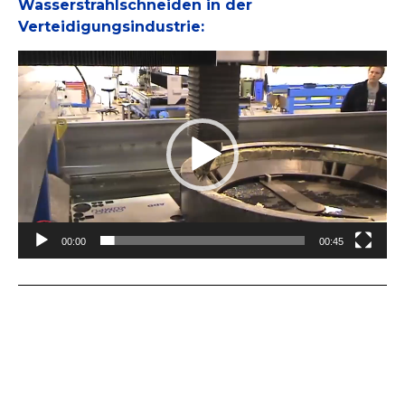
Wasserstrahlschneiden in der
Verteidigungsindustrie:
Video-
Player
00:00
00:45