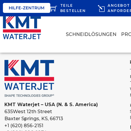
TEILE
ANGEBOT
HILFE-ZENTRUM
BESTELLEN
ANFORDE
SCHNEIDLÖSUNGEN
PR
KMT Waterjet – USA (N. & S. America)
635
West 12th Street
Baxter Springs, KS, 66713
+1 (620) 856-2151