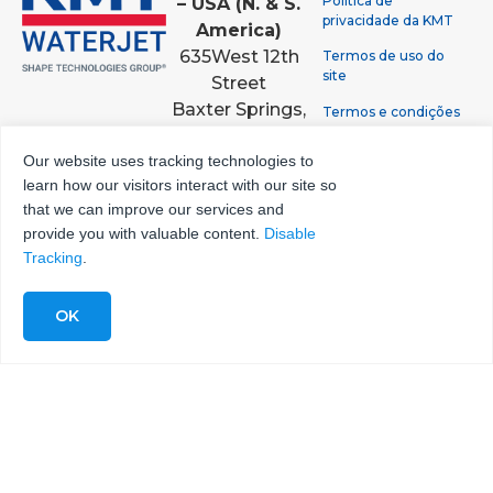
Política de
– USA (N. & S.
privacidade da KMT
America)
635
West 12th
Termos de uso do
site
Street
Baxter Springs,
Termos e condições
de venda
KS, 66713
+1 (620) 856-
Our website uses tracking technologies to
Política de
learn how our visitors interact with our site so
2151
privacidade de
processamento de
that we can improve our services and
+1 (800) 826-
dados do GDPR
provide you with valuable content.
Disable
9274
Tracking
.
KMT GmbH –
KMT Waterjet
Systems
Hohe Strasse 4-
6
61231 Bad
Nauheim |
Alemanha