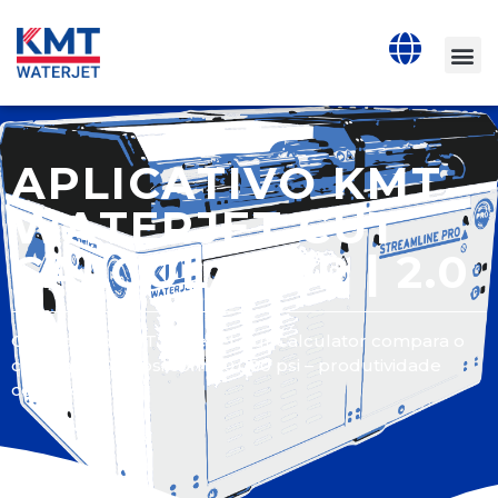
APLICATIVO KMT
WATERJET CUT
CALCULATOR | 2.0
O aplicativo KMT Waterjet Cut Calculator compara o
corte a 90.000 psi com 60.000 psi – produtividade
comprovada!