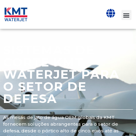
SISTEMAS DE
CORTE KMT
WATERJET PARA
O SETOR DE
DEFESA
As mesas de jato de água OEM globais da KMT
fornecem soluções abrangentes para o setor de
defesa, desde o pórtico alto de cinco eixos até as