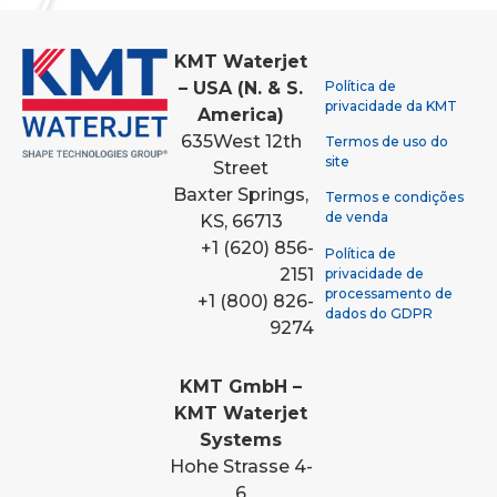
KMT Waterjet
Política de
– USA (N. & S.
privacidade da KMT
America)
635
West 12th
Termos de uso do
site
Street
Baxter Springs,
Termos e condições
de venda
KS, 66713
+1 (620) 856-
Política de
2151
privacidade de
processamento de
+1 (800) 826-
dados do GDPR
9274
KMT GmbH –
KMT Waterjet
Systems
Hohe Strasse 4-
6