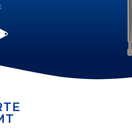
C
RTE
MT