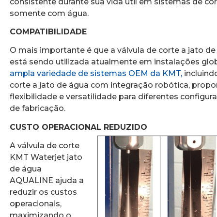
consistente durante sua vida útil em sistemas de cor
somente com água.
COMPATIBILIDADE
O mais importante é que a válvula de corte a jato 
está sendo utilizada atualmente em instalações gl
ampla variedade de sistemas OEM da KMT,
incluind
corte a jato de água com integração robótica, prop
flexibilidade e versatilidade para diferentes configu
de fabricação.
CUSTO OPERACIONAL REDUZIDO
A válvula de corte
KMT Waterjet jato
de água
AQUALINE ajuda a
reduzir os custos
operacionais,
maximizando o