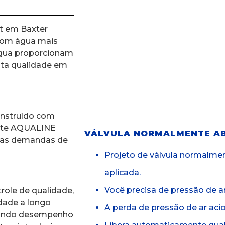
t em Baxter
 com água mais
água proporcionam
alta qualidade em
onstruído com
corte AQUALINE
VÁLVULA NORMALMENTE AB
r as demandas de
Projeto de válvula normalme
aplicada.
Você precisa de pressão de ar
role de qualidade,
dade a longo
A perda de pressão de ar acio
ntindo desempenho