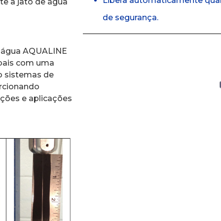
Libera automaticamente qual
te a jato de água
de segurança.
de água AQUALINE
obais com uma
o sistemas de
orcionando
rações e aplicações