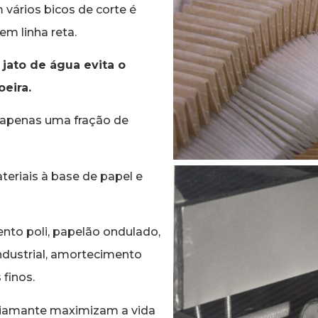
vários bicos de corte é
m linha reta.
 jato de água evita o
eira.
r apenas uma fração de
teriais à base de papel e
ento poli, papelão ondulado,
ndustrial, amortecimento
 finos.
diamante maximizam a vida