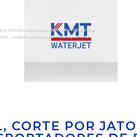
na-ferramenta mais rápida e limpa para
agem, usando sistemas de transporte de
, CORTE POR JATO