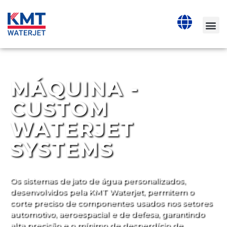
MÁQUINA -
CUSTOM
WATERJET
SYSTEMS
Os sistemas de jato de água personalizados,
desenvolvidos pela KMT Waterjet, permitem o
corte preciso de componentes usados nos setores
automotivo, aeroespacial e de defesa, garantindo
alta precisão e o mínimo de desperdício de