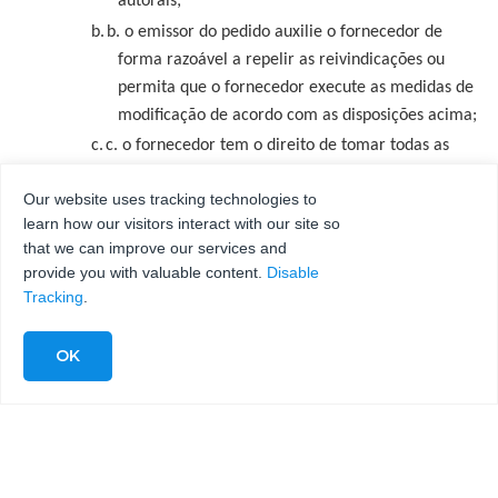
autorais;
b.
b. o emissor do pedido auxilie o fornecedor de
forma razoável a repelir as reivindicações ou
permita que o fornecedor execute as medidas de
modificação de acordo com as disposições acima;
c.
c. o fornecedor tem o direito de tomar todas as
medidas para repelir reivindicações, inclusive
Our website uses tracking technologies to
resolvê-las fora do tribunal;
learn how our visitors interact with our site so
d.
d. a deficiência no título não se deve a uma
that we can improve our services and
instrução da parte que fez o pedido, e
provide you with valuable content.
Disable
e.
e. a violação do direito não foi causada pelo emissor
Tracking
.
do pedido que modificou o objeto entregue por sua
própria autoridade ou o utilizou de forma que não
esteja em conformidade com o contrato.
ou usá-lo de uma forma que não esteja em conformidade com o
contrato.
11.
As reivindicações de garantia só podem ser atribuídas