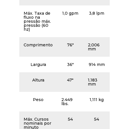
Máx. Taxa de
1,0 gpm
3,8 lpm
fluxo na
pressão máx.
pressão (60
hz)
Comprimento
76″
2,006
mm
Largura
36″
914 mm
Altura
47″
1,183
mm
Peso
2.449
1,111 kg
lbs.
Máx. Cursos
54
54
nominais por
minuto