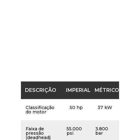
ESPECIFICAÇÕES DA
BOMBA ARA 50HP
A tabela abaixo é uma breve visão geral das
especificações da bomba. Consulte o PDF acima
nesta página para obter especificações detalhadas da
bomba.
DESCRIÇÃO
IMPERIAL
MÉTRICO
Classificação
50 hp
37 kW
do motor
Faixa de
55.000
3.800
pressão
psi
bar
(deadhead)