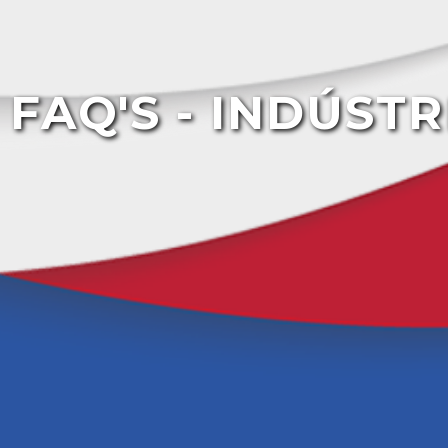
FAQ'S - INDÚST