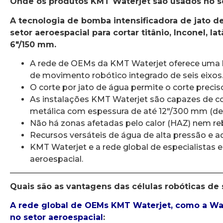
Onde os produtos KMT Waterjet são usados no se
A tecnologia de bomba intensificadora de jato d
setor aeroespacial para cortar titânio, Inconel, 
6″/150 mm.
A rede de OEMs da KMT Waterjet oferece uma li
de movimento robótico integrado de seis eixos
O corte por jato de água permite o corte preci
As instalações KMT Waterjet são capazes de co
metálica com espessura de até 12″/300 mm (de
Não há zonas afetadas pelo calor (HAZ) nem re
Recursos versáteis de água de alta pressão e ad
KMT Waterjet e a rede global de especialistas
aeroespacial.
Quais são as vantagens das células robóticas de 
A rede global de OEMs KMT Waterjet, como a Wate
no setor aeroespacial
: