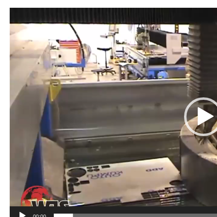
Tocador
de
vídeo
00:00