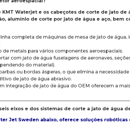
tor aeroespacial?
e KMT Waterjet e os cabeçotes de corte de jato de
latão, alumínio de corte por jato de água e aço, be
nha completa de máquinas de mesa de jato de água, inc
.
so de metais para vários componentes aeroespaciais.
rtar com jato de água fuselagens de aeronaves, seções
pendendo do material).
barbas ou bordas ásperas, o que elimina a necessidad
itivo de jato de água abrasivo.
 em integração de jato de água do OEM oferecem a ma
seis eixos e dos sistemas de corte a jato de água d
r Jet Sweden abaixo, oferece soluções robóticas d