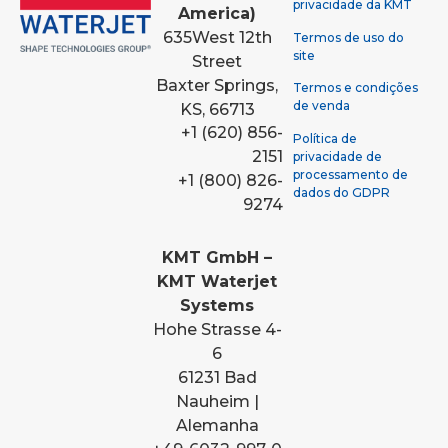
privacidade da KMT
America)
635
West 12th
Termos de uso do
site
Street
Baxter Springs,
Termos e condições
de venda
KS, 66713
+1 (620) 856-
Política de
2151
privacidade de
processamento de
+1 (800) 826-
dados do GDPR
9274
KMT GmbH –
KMT Waterjet
Systems
Hohe Strasse 4-
6
61231 Bad
Nauheim |
Alemanha