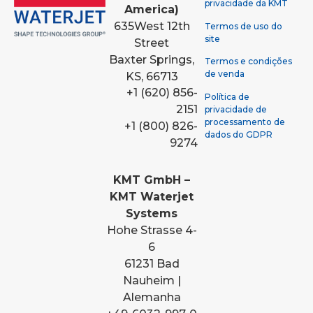
privacidade da KMT
America)
635
West 12th
Termos de uso do
site
Street
Baxter Springs,
Termos e condições
de venda
KS, 66713
+1 (620) 856-
Política de
2151
privacidade de
processamento de
+1 (800) 826-
dados do GDPR
9274
KMT GmbH –
KMT Waterjet
Systems
Hohe Strasse 4-
6
61231 Bad
Nauheim |
Alemanha