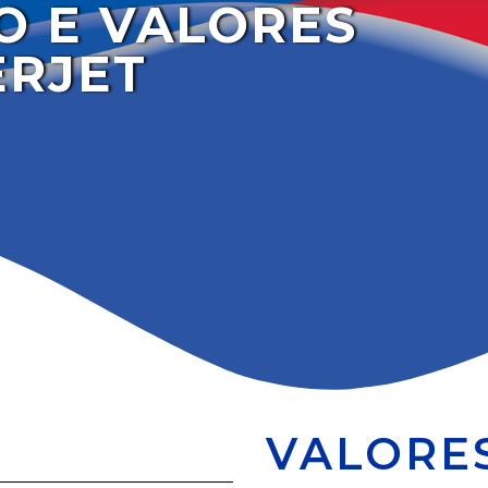
O E VALORES
ERJET
VALORE