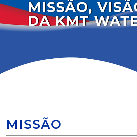
MISSÃO, VISÃ
DA KMT WAT
MISSÃO