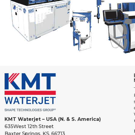
KMT Waterjet – USA (N. & S. America)
635
West 12th Street
Baxter Springs, KS, 66713