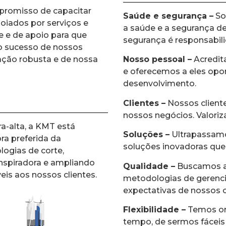
promisso de capacitar
Saúde e segurança –
So
oiados por serviços e
a saúde e a segurança de
e e de apoio para que
segurança é responsabil
 o sucesso de nossos
ação robusta e de nossa
Nosso pessoal –
Acredit
e oferecemos a eles opo
desenvolvimento.
Clientes –
Nossos cliente
nossos negócios. Valori
a-alta, a KMT está
Soluções –
Ultrapassamos
ra preferida da
soluções inovadoras que
logias de corte,
nspiradora e ampliando
Qualidade –
Buscamos al
eis aos nossos clientes.
metodologias de gerenc
expectativas de nossos c
Flexibilidade –
Temos org
tempo, de sermos fáceis