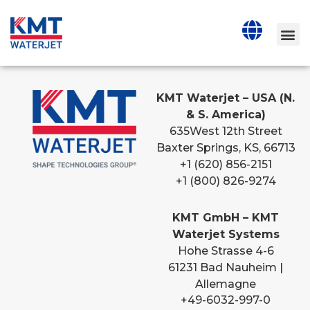
KMT Waterjet – USA (N.
& S. America)
635
West 12th Street
Baxter Springs, KS, 66713
+1 (620) 856-2151
+1 (800) 826-9274
KMT GmbH – KMT
Waterjet Systems
Hohe Strasse 4-6
61231 Bad Nauheim |
Allemagne
+49-6032-997-0