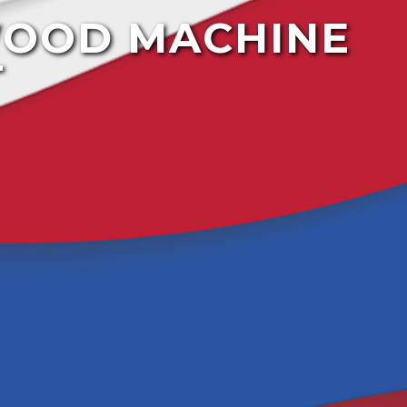
WOOD MACHINE
T