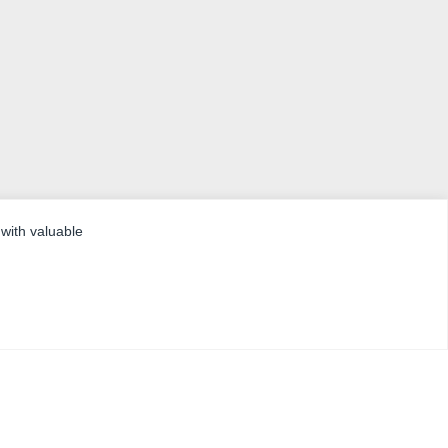
 with valuable
 | RECYCLING-MÖGLICHKEITEN!
g und -verwendung mit Wasserstrahlschneiden–
iden verwandelt Abfall in Mehrwert.