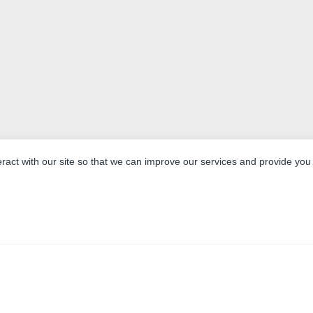
eract with our site so that we can improve our services and provide you
WATER JET SWEDEN AB
Verbessertes Materialrecyclin
Wasserstrahl-Nahbereichsschne