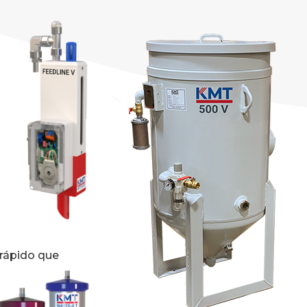
o
 rápido que