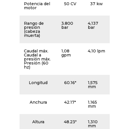
Potencia del
50 CV
37 kw
motor
Rango de
3.800
4,137
presión
bar
bar
(cabeza
muerta)
Caudal máx.
1,08
4,10 lpm
Caudal a
gpm
presión máx.
Presión (60
hz)
Longitud
60.16″
1,575
mm
Anchura
42.17″
1,165
mm
Altura
48.23″
1,310
mm