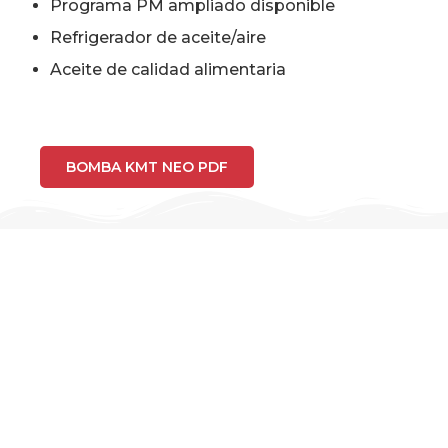
Programa PM ampliado disponible
Refrigerador de aceite/aire
Aceite de calidad alimentaria
BOMBA KMT NEO PDF
ESPECIFICACIONES DE LA
BOMBA-NEO 30HP &
50HP
Las tablas siguientes son un breve resumen de las
especificaciones de las bombas. Consulta el PDF
anterior de esta página para ver las especificaciones