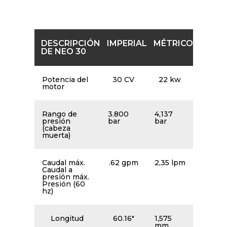
detalladas de las bombas.
DESCRIPCIÓN
IMPERIAL
MÉTRICO
DE NEO 30
Potencia del
30 CV
22 kw
motor
Rango de
3.800
4,137
presión
bar
bar
(cabeza
muerta)
Caudal máx.
.62 gpm
2,35 lpm
Caudal a
presión máx.
Presión (60
hz)
Longitud
60.16″
1,575
mm