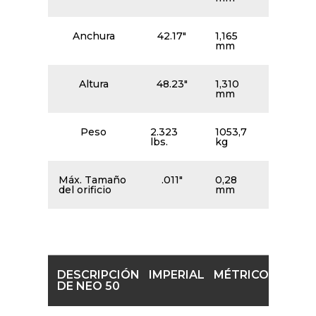
Anchura
42.17″
1,165
mm
Altura
48.23″
1,310
mm
Peso
2.323
1053,7
lbs.
kg
Máx. Tamaño
.011″
0,28
del orificio
mm
DESCRIPCIÓN
IMPERIAL
MÉTRICO
DE NEO 50