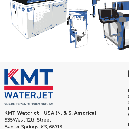
KMT Waterjet – USA (N. & S. America)
635
West 12th Street
Baxter Springs, KS, 66713