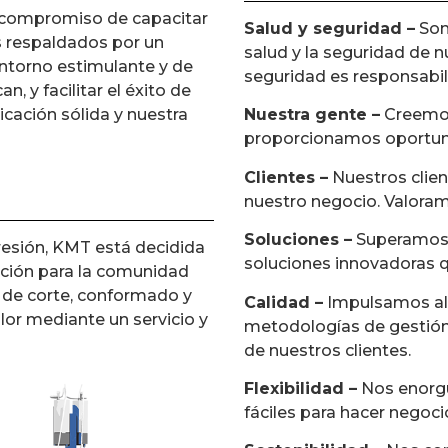
 compromiso de capacitar
Salud y seguridad –
Som
s respaldados por un
salud y la seguridad de n
entorno estimulante y de
seguridad es responsabil
 y facilitar el éxito de
ación sólida y nuestra
Nuestra gente –
Creemos
proporcionamos oportuni
Clientes –
Nuestros client
nuestro negocio. Valoram
Soluciones –
Superamos l
resión, KMT está decidida
soluciones innovadoras q
cción para la comunidad
 de corte, conformado y
Calidad –
Impulsamos alt
lor mediante un servicio y
metodologías de gestión
de nuestros clientes.
Flexibilidad –
Nos enorgul
fáciles para hacer nego