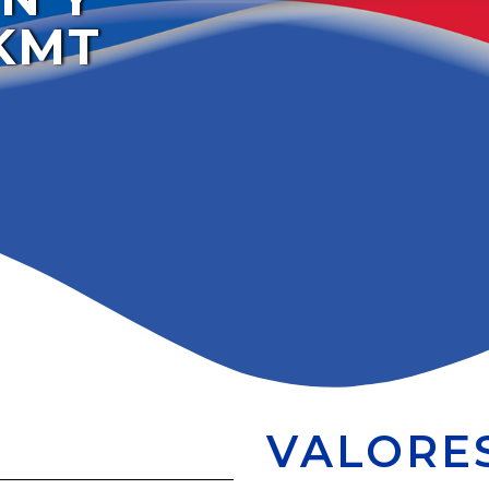
KMT
VALORE