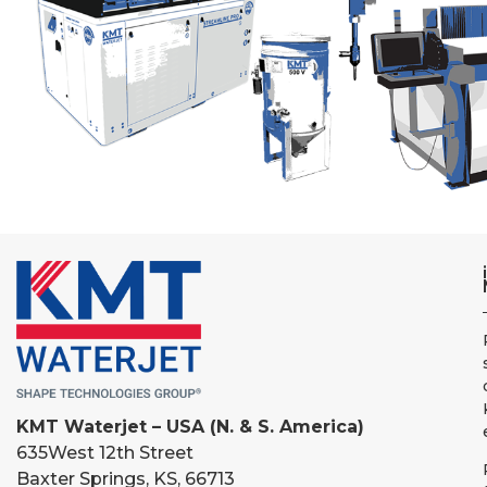
KMT Waterjet – USA (N. & S. America)
635
West 12th Street
Baxter Springs, KS, 66713