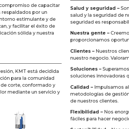
 compromiso de capacitar
Salud y seguridad –
Som
s respaldados por un
salud y la seguridad de n
entorno estimulante y de
seguridad es responsabil
 y facilitar el éxito de
ación sólida y nuestra
Nuestra gente –
Creemos
proporcionamos oportuni
Clientes –
Nuestros client
nuestro negocio. Valoram
Soluciones –
Superamos l
resión, KMT está decidida
soluciones innovadoras q
cción para la comunidad
 de corte, conformado y
Calidad –
Impulsamos alt
lor mediante un servicio y
metodologías de gestión
de nuestros clientes.
Flexibilidad –
Nos enorgul
fáciles para hacer nego