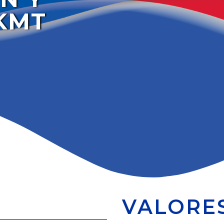
KMT
VALORE