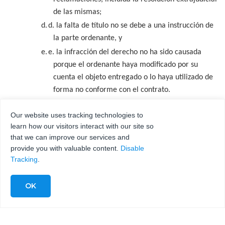
de las mismas;
d.
d. la falta de título no se debe a una instrucción de
la parte ordenante, y
e.
e. la infracción del derecho no ha sido causada
porque el ordenante haya modificado por su
cuenta el objeto entregado o lo haya utilizado de
forma no conforme con el contrato.
o utilizarlo de forma no conforme con el contrato.
Our website uses tracking technologies to
11.
Los derechos de garantía sólo pueden cederse con nuestro
learn how our visitors interact with our site so
consentimiento previo por escrito.
that we can improve our services and
provide you with valuable content.
Disable
IX. OTRAS RECLAMACIONES POR DAÑOS Y PERJUICIOS
Tracking
.
Schadens- und Aufwendungsersatzansprüche des Bestellers, gleich
aus welchem Rechtsgrund, insbesondere wegen Verletzung von
Pflichten aus dem Schuldverhältnis und aus unerlaubter
Handlung, sind ausgeschlossen.
2.
Ello no se aplica si se ha establecido de forma vinculante,