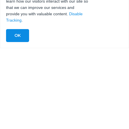
learn how our visitors interact with our site so
that we can improve our services and
Envía un correo electrónico a
provide you with valuable content.
Disable
Tracking
.
Teléfono
¿Preguntas/Comentarios?
ENVÍA