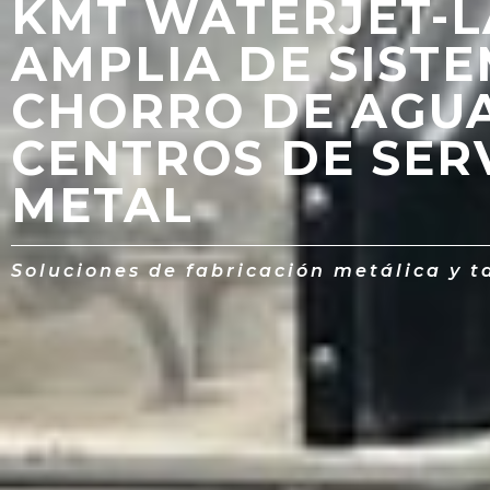
KMT WATERJET-
AMPLIA DE SIST
CHORRO DE AGU
CENTROS DE SERV
METAL
Soluciones de fabricación metálica y t