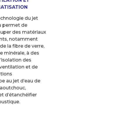
TILATION ET
MATISATION
echnologie du jet
u permet de
uper des matériaux
ants, notamment
 la fibre de verre,
ne minérale, à des
’isolation des
ventilation et de
ations
pe au jet d’eau de
 caoutchouc,
t d’étanchéifier
oustique.