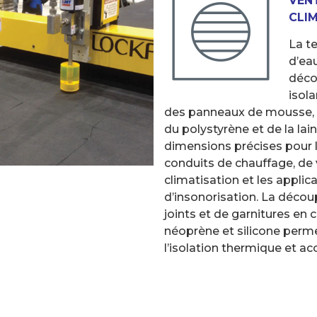
VEN
CLI
La t
d’ea
déco
isol
des panneaux de mousse, de
du polystyrène et de la lai
dimensions précises pour l
conduits de chauffage, de 
climatisation et les applic
d’insonorisation. La décou
joints et de garnitures en
néoprène et silicone perme
l’isolation thermique et ac