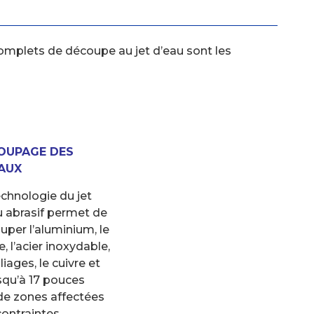
omplets de découpe au jet d’eau sont les
OUPAGE DES
AUX
echnologie du jet
u abrasif permet de
uper l’aluminium, le
e, l’acier inoxydable,
lliages, le cuivre et
squ’à 17 pouces
 de zones affectées
contraintes