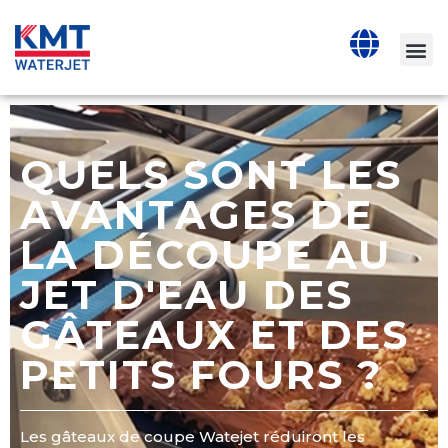
QUELS SONT LES
AVANTAGES DE
LA DÉCOUPE AU
JET D'EAU DES
GÂTEAUX ET DES
PETITS FOURS ?
Les gâteaux de coupe Watejet réduiront les