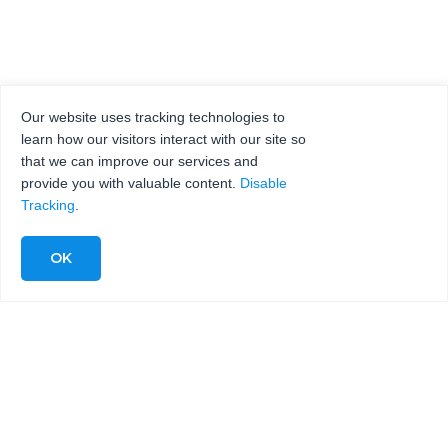
Our website uses tracking technologies to
learn how our visitors interact with our site so
that we can improve our services and
provide you with valuable content.
Disable
Tracking
.
KMT WATERJET
CUTTING DÉCOUPEUR
DE GÂTEAUX XILIX
SPECTRUM
KMT Waterjet Cutting Systems et le