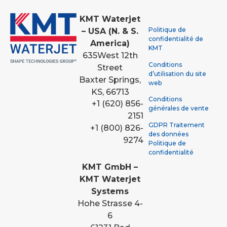
KMT Waterjet
Politique de
– USA (N. & S.
confidentialité de
America)
KMT
635
West 12th
Conditions
Street
d’utilisation du site
Baxter Springs,
web
KS, 66713
Conditions
+1 (620) 856-
générales de vente
2151
GDPR Traitement
+1 (800) 826-
des données
9274
Politique de
confidentialité
KMT GmbH –
KMT Waterjet
Systems
Hohe Strasse 4-
6