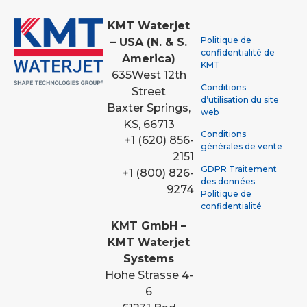
KMT Waterjet
Politique de
– USA (N. & S.
confidentialité de
America)
KMT
635
West 12th
Conditions
Street
d’utilisation du site
Baxter Springs,
web
KS, 66713
Conditions
+1 (620) 856-
générales de vente
2151
GDPR Traitement
+1 (800) 826-
des données
9274
Politique de
confidentialité
KMT GmbH –
KMT Waterjet
Systems
Hohe Strasse 4-
6