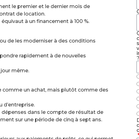
ment le premier et le dernier mois de
ntrat de location.
l équivaut à un financement à 100 %.
ou de les moderniser à des conditions
i
épondre rapidement à de nouvelles
e jour même.
ple comme un achat, mais plutôt comme des
 d’entreprise.
s dépenses dans le compte de résultat de
ipement sur une période de cinq à sept ans.
D
d
rieurs aux paiements de prêts, ce qui permet