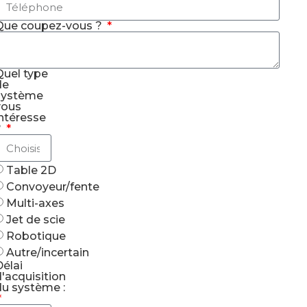
Que coupez-vous ?
Quel type
de
système
vous
ntéresse
?
Table 2D
Convoyeur/fente
Multi-axes
Jet de scie
Robotique
Autre/incertain
élai
'acquisition
du système :