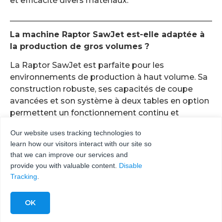
et efficacité divers matériaux.
La machine Raptor SawJet est-elle adaptée à
la production de gros volumes ?
La Raptor SawJet est parfaite pour les
environnements de production à haut volume. Sa
construction robuste, ses capacités de coupe
avancées et son système à deux tables en option
permettent un fonctionnement continu et
efficace.
Our website uses tracking technologies to
Avantages
: Le Raptor SawJet, alimenté par les
learn how our visitors interact with our site so
that we can improve our services and
pompes et les têtes de coupe KMT Waterjet,
provide you with valuable content.
Disable
maximise le débit de production, minimise les
Tracking
.
temps d’arrêt et assure une qualité de production
constante, ce qui en fait un choix idéal pour la
fabrication en grande série.