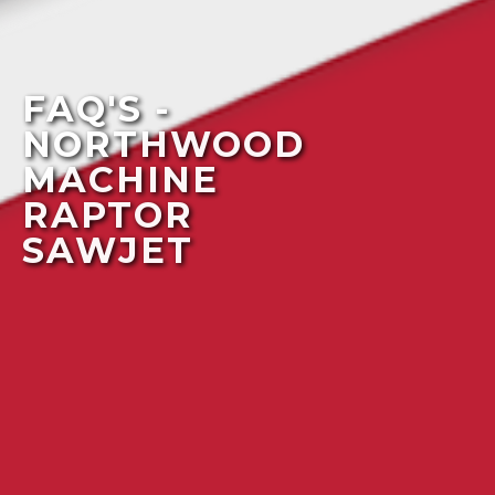
FAQ'S -
NORTHWOOD
MACHINE
RAPTOR
SAWJET