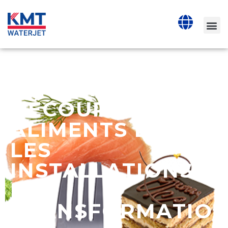
KMT WATERJET
DÉCOUPE DES
ALIMENTS DANS
LES
INSTALLATIONS
DE
TRANSFORMATIO