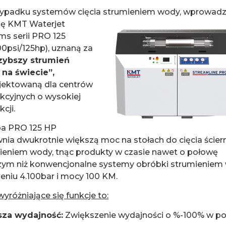
ypadku systemów cięcia strumieniem wody,
wprowad
ę KMT Waterjet
ms serii PRO 125
00psi/125hp), uznaną za
zybszy strumień
na świecie”,
jektowaną dla centrów
kcyjnych o wysokiej
cji.
a PRO 125 HP
nia dwukrotnie większą moc na stołach do cięcia ście
ieniem wody, tnąc produkty w czasie nawet o połowę
zym niż konwencjonalne systemy obróbki strumieniem
ieniu 4.100bar i mocy 100 KM.
yróżniające się funkcje to:
za wydajność:
Zwiększenie wydajności o %-100% w por