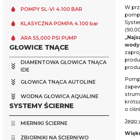
W prz
POMPY SL-VI 4.100 BAR
pomp
Syste
KLASYCZNA POMPA 4.100 bar
(90.0
„Najs
ARA 55,000 PSI PUMP
wody 
GŁOWICE TNĄCE
zapro
produ
DIAMENTOWA GŁOWICA TNĄCA
produk
IDE
Pomp
GŁOWICA TNĄCA AUTOLINE
zapew
strum
WODNA GŁOWICA AQUALINE
króts
SYSTEMY ŚCIERNE
o ciśn
Jego w
MIERNIKI ŚCIERNE
Więks
ZBIORNIKI NA ŚCIERNIWO