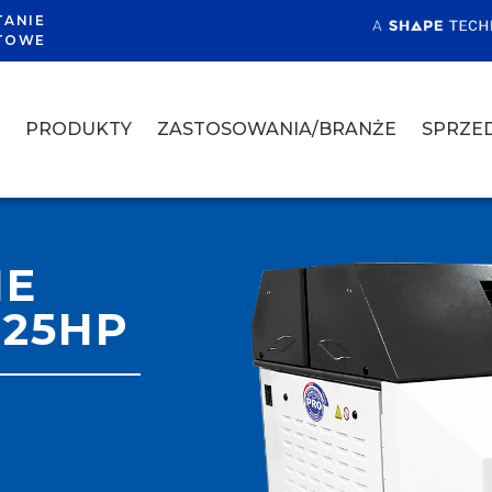
TANIE
TOWE
A
PRODUKTY
ZASTOSOWANIA/BRANŻE
SPRZED
NE
125HP