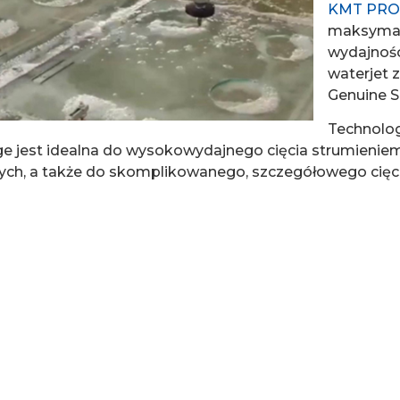
KMT PRO
maksymaln
wydajnośc
waterjet
Genuine S
Technolog
e jest idealna do wysokowydajnego cięcia strumieniem
nych, a także do skomplikowanego, szczegółowego cięci