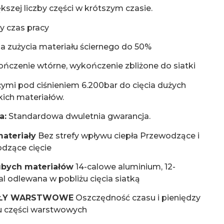
szej liczby części w krótszym czasie.
y czas pracy
cja zużycia materiału ściernego do 50%
kończenie wtórne, wykończenie zbliżone do siatki
ymi pod ciśnieniem 6.200bar do cięcia dużych
nkich materiałów.
a:
Standardowa dwuletnia gwarancja.
ateriały
Bez strefy wpływu ciepła Przewodzące i
dzące cięcie
ubych materiałów
14-calowe aluminium, 12-
al odlewana w pobliżu cięcia siatką
AŁY WARSTWOWE
Oszczędność czasu i pieniędzy
iu części warstwowych