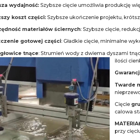
za wydajność:
Szybsze cięcie umożliwia produkcję więk
ższy koszt części:
Szybsze ukończenie projektu, krótsz
ędność materiałów ściernych
: Szybsze cięcie, reduk
czenie gotowej części
: Gładkie cięcie, minimalne wy
głowice tnące
: Strumień wody z dwiema dyszami tnąc
ilości cie
Gwarancj
Twarde m
nieprzewo
Cięcie
gr
calowa st
MATERI
przy cięc