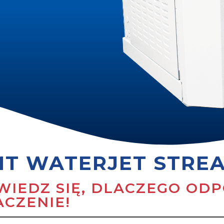
T WATERJET STREA
WIEDZ SIĘ, DLACZEGO OD
ACZENIE!