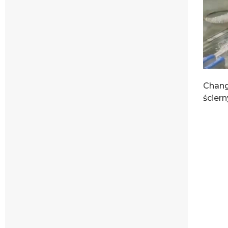
Chang
ścier