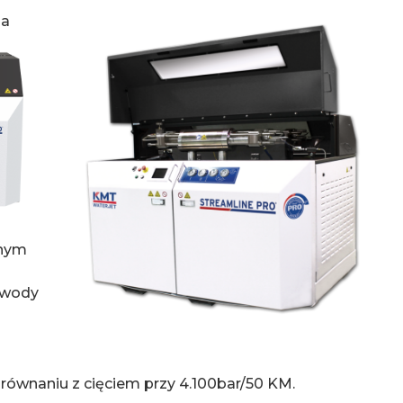
za
rnym
 wody
ównaniu z cięciem przy 4.100bar/50 KM.