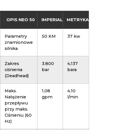
OPIS NEO 50
IMPERIAL
METRYKA
Parametry
50 KM
37 kw
znamionowe
silnika
Zakres
3.800
4,137
ciśnienia
bar
bara
(Deadhead)
Maks.
1,08
4,10
Natężenie
gpm
l/min
przepływu
przy maks.
Ciśnieniu (60
Hz)