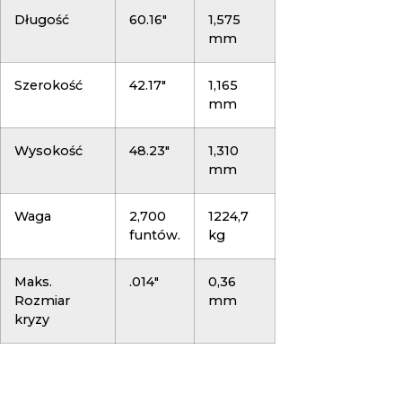
Długość
60.16″
1,575
mm
Szerokość
42.17″
1,165
mm
Wysokość
48.23″
1,310
mm
Waga
2,700
1224,7
funtów.
kg
Maks.
.014″
0,36
Rozmiar
mm
kryzy