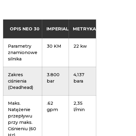
można znaleźć w powyższym pliku PDF na tej stronie.
OPIS NEO 30
IMPERIAL
METRYKA
Parametry
30 KM
22 kw
znamionowe
silnika
Zakres
3.800
4,137
ciśnienia
bar
bara
(Deadhead)
Maks.
.62
2,35
Natężenie
gpm
l/min
przepływu
przy maks.
Ciśnieniu (60
Hz)