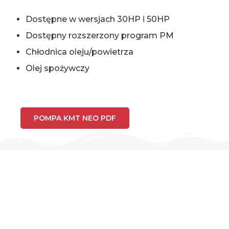
Dostępne w wersjach 30HP i 50HP
Dostępny rozszerzony program PM
Chłodnica oleju/powietrza
Olej spożywczy
POMPA KMT NEO PDF
SPECYFIKACJE POMP –
NEO 30HP & 50HP
Poniższe wykresy stanowią krótki przegląd
specyfikacji pomp. Szczegółowe specyfikacje pomp