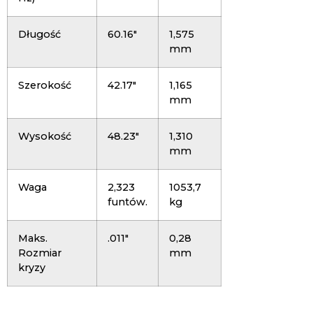
Długość
60.16″
1,575
mm
Szerokość
42.17″
1,165
mm
Wysokość
48.23″
1,310
mm
Waga
2,323
1053,7
funtów.
kg
Maks.
.011″
0,28
Rozmiar
mm
kryzy