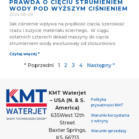
PRAWDA O CIĘCIU STRUMIENIEM
WODY POD WYŻSZYM CIŚNIENIEM
2024-05-09
Jak ciśnienie wpływa na prędkość cięcia, szerokość
rzazu i zużycie materiału ściernego. W ciągu
ostatnich czterech dekad maszyny do cięcia
strumieniem wody ewoluowały od stosunkowo
Czytaj więcej "
" Poprzedni
1
2
3
4
Następny "
KMT Waterjet
Polityka
– USA (N. & S.
prywatności KMT
America)
635
West 12th
Warunki korzystania
z witryny
Street
Baxter Springs,
Warunki sprzedaży
KS, 66713