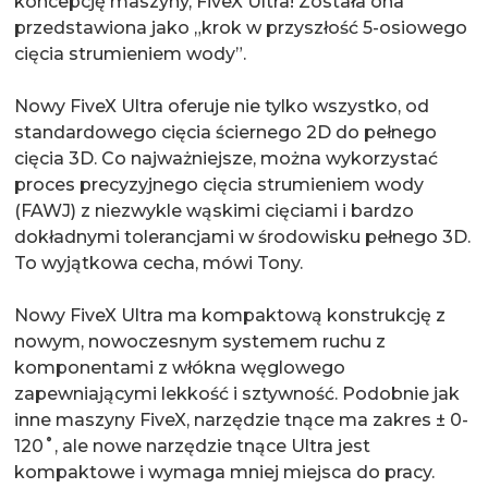
koncepcję maszyny, FiveX Ultra! Została ona
przedstawiona jako „krok w przyszłość 5-osiowego
cięcia strumieniem wody”.
Nowy FiveX Ultra oferuje nie tylko wszystko, od
standardowego cięcia ściernego 2D do pełnego
cięcia 3D. Co najważniejsze, można wykorzystać
proces precyzyjnego cięcia strumieniem wody
(FAWJ) z niezwykle wąskimi cięciami i bardzo
dokładnymi tolerancjami w środowisku pełnego 3D.
To wyjątkowa cecha, mówi Tony.
Nowy FiveX Ultra ma kompaktową konstrukcję z
nowym, nowoczesnym systemem ruchu z
komponentami z włókna węglowego
zapewniającymi lekkość i sztywność. Podobnie jak
inne maszyny FiveX, narzędzie tnące ma zakres ± 0-
120˚, ale nowe narzędzie tnące Ultra jest
kompaktowe i wymaga mniej miejsca do pracy.