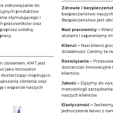
sze zobowiązanie do
Zdrowie i bezpieczeńs
acyjnych produktów
bezpieczeństwo naszych
nia stymulującego i
Bezpieczeństwo jest ob
ych pracowników oraz
poprzez solidną
Nasi pracownicy –
Wierz
pracy.
atutami i zapewniamy im 
Klienci –
Nasi klienci, po
działalności. Cenimy te r
Rozwiązania –
Przesuwam
m ciśnieniem, KMT jest
dostarczać innowacyjne r
wo jako innowator
klientów.
dostarczając inspirująco
ększania ciśnienia oraz
Jakość –
Dążymy do wyso
ę i wsparcie naszych
metodologii zarządzani
naszych klientów.
Elastyczność –
Jesteśmy 
jednocześnie łatwo z na