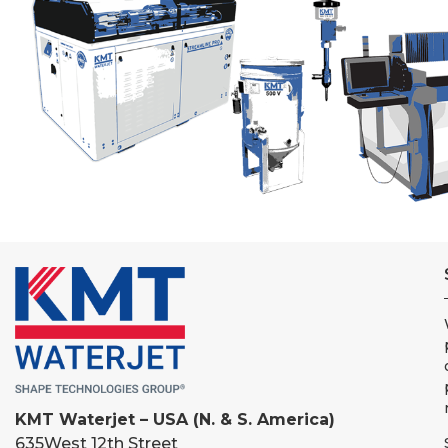
KMT Waterjet – USA (N. & S. America)
635
West 12th Street