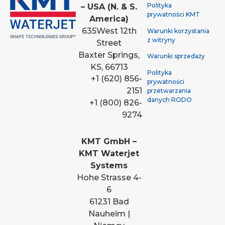
Polityka
– USA (N. & S.
prywatności KMT
America)
635
West 12th
Warunki korzystania
z witryny
Street
Baxter Springs,
Warunki sprzedaży
KS, 66713
Polityka
+1 (620) 856-
prywatności
2151
przetwarzania
danych RODO
+1 (800) 826-
9274
KMT GmbH –
KMT Waterjet
Systems
Hohe Strasse 4-
6
61231 Bad
Nauheim |