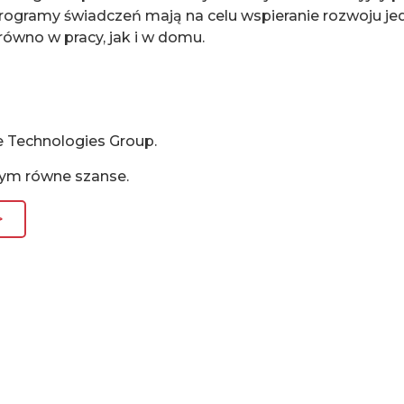
programy świadczeń mają na celu wspieranie rozwoju j
arówno w pracy, jak i w domu.
 Technologies Group.
cym równe szanse.
>