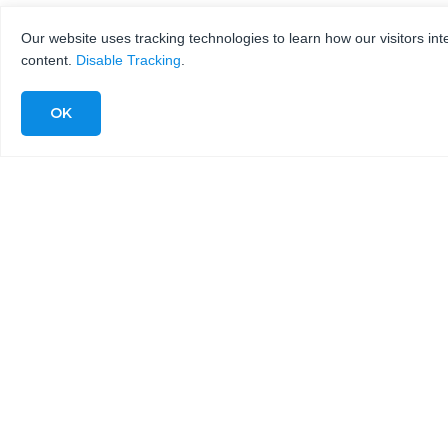
Our website uses tracking technologies to learn how our visitors int
content.
Disable Tracking
.
KMT Waterjet – USA (N. & S. America)
635
West 12th Street
Baxter Springs, KS, 66713
+1 (620) 856-2151
+1 (800) 826-9274