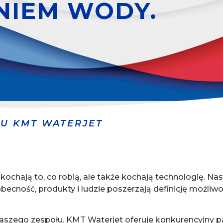
ENIEM WODY.
ŁU KMT WATERJET
 kochają to, co robią, ale także kochają technologię. N
becność, produkty i ludzie poszerzają definicję możliwo
zego zespołu. KMT Waterjet oferuje konkurencyjny p