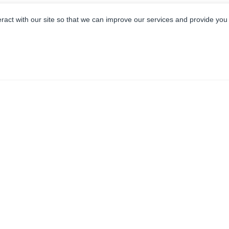
eract with our site so that we can improve our services and provide you
SKONTAKTUJ SIĘ Z NAMI JUŻ DZIŚ!
W przypadku pomp KMT Waterjet, dysz tnących, systemów
przenoszenia ścierniwa, oryginalnych części zamiennych KMT
oraz kompletnych maszyn KMT Waterjet, KMT Waterjet
posiada biura na całym świecie, aby pomóc Ci w Twoim
regionie.
Skontaktuj się z nami za pomocą poniższego formularza lub
zadzwoń pod numer 1-800-826-9274. Wiadomość zostanie
przekazana do lokalnego biura, które może zapewnić
najlepsze wsparcie.