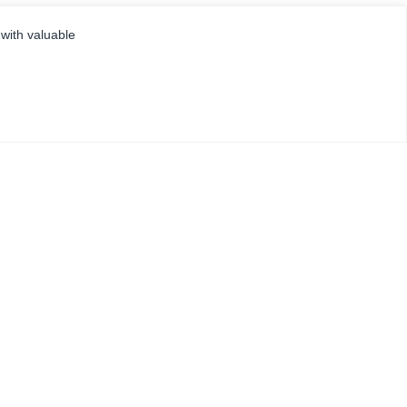
 with valuable
CENTRUM POMOCY
NAPISZ DO NAS
KONTAKT
ZADZWOŃ DO NAS
ZAMÓW USŁUGĘ
KARIERA
KOMPLETNE SYSTEMY