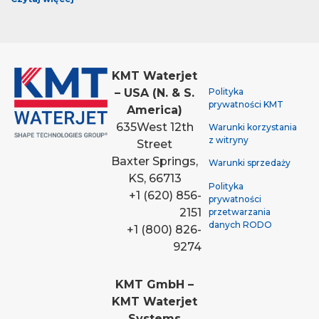
KMT Waterjet
Polityka
– USA (N. & S.
prywatności KMT
America)
635
West 12th
Warunki korzystania
z witryny
Street
Baxter Springs,
Warunki sprzedaży
KS, 66713
Polityka
+1 (620) 856-
prywatności
2151
przetwarzania
danych RODO
+1 (800) 826-
9274
KMT GmbH –
KMT Waterjet
Systems