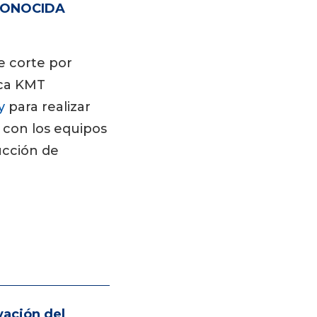
CONOCIDA
D
e corte por
rca KMT
y
para realizar
con los equipos
ucción de
vación del