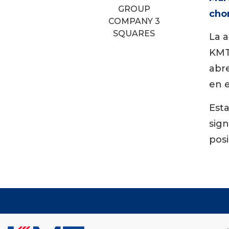
chor
La 
KM
abre
en 
Est
sign
posi