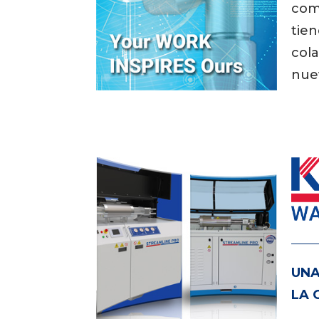
com
tien
cola
nue
UNA
LA 