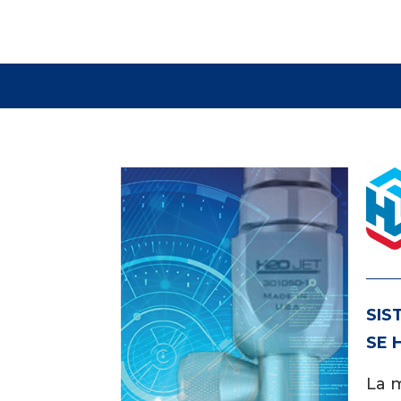
SIS
SE 
La 