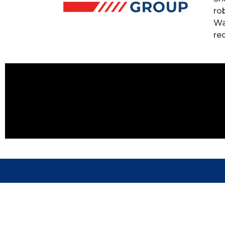
ro
Wa
re