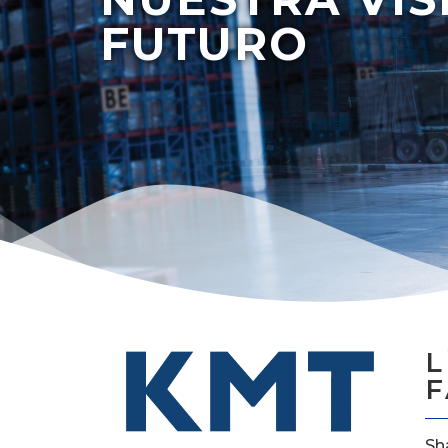
FUTURO
L
F
Sh