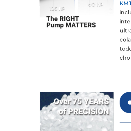
KMT
inc
inte
ultr
col
tod
chor