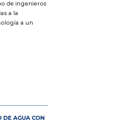
po de ingenieros
as a la
nología a un
O DE AGUA CON