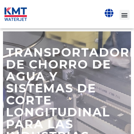
TRANSPORTADOR
DE CHORRO DE
AGUA Y
SISTEMAS DE
CORTE
LONGITUDINAL
PARA LAS