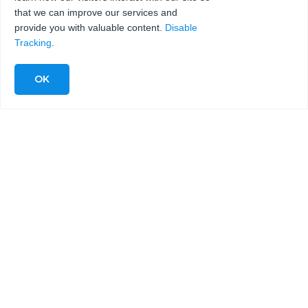
CONFIAR EN
that we can improve our services and
NUESTROS
provide you with valuable content.
Disable
Tracking
.
CLIENTES
Roddie Woodard, Presidente de Maximum
Industries, Irving, TX EE.UU.
Maximum Industries, Irving TX EE.UU., es un centro
de producción de fabricación y fabricación por
contrato de servicio completo.
Las impresionantes instalaciones cuentan con las
certificaciones AS9100 e ISO9001 y están equipadas
con la última tecnología, con una gran variedad de
maquinaria CNC.
Sus mesas de chorro de agua están integradas con
siete bombas UHP de KMT Waterjet, incluidas