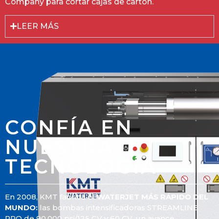
Company para cortar cajas de cartón.
LEER MÁS
CONFÍA EN
NUESTRA
TECNOLOGÍA
En 2008, KMT fabrica el
WATERJET MÁS RÁPIDO DEL
MUNDO:
las bombas intensificadoras STREAMLINE
PRO de 90.000 psi/125 CV y 60 CV, un avance