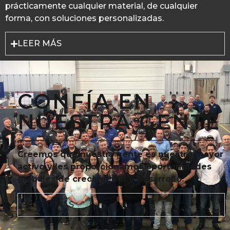
prácticamente cualquier material, de cualquier
forma, con soluciones personalizadas.
LEER MÁS
CONFÍA EN
NUESTRA GENTE
Creemos que nuestra gente es nuestro mayor
activo y les proporcionamos oportunidades
globales de crecimiento y desarrollo.
LEER MÁS