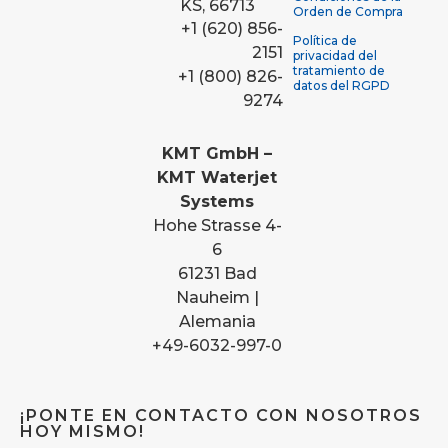
KS, 66713
Orden de Compra
+1 (620) 856-
Política de
2151
privacidad del
tratamiento de
+1 (800) 826-
datos del RGPD
9274
KMT GmbH –
KMT Waterjet
Systems
Hohe Strasse 4-
6
61231 Bad
Nauheim |
Alemania
+49-6032-997-0
¡PONTE EN CONTACTO CON NOSOTROS
HOY MISMO!