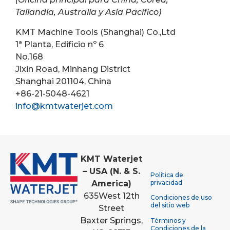
Tailandia, Australia y Asia Pacífico)
KMT Machine Tools (Shanghai) Co.,Ltd
1ª Planta, Edificio nº 6
No.168
Jixin Road, Minhang District
Shanghai 201104, China
+86-21-5048-4621
info@kmtwaterjet.com
KMT Waterjet
– USA (N. & S.
Política de
America)
privacidad
635
West 12th
Condiciones de uso
del sitio web
Street
Baxter Springs,
Términos y
Condiciones de la