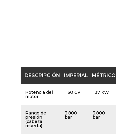
BOMBA ARA 50HP
La tabla siguiente es un breve resumen de las
especificaciones de las bombas. Consulta el PDF
anterior de esta página para ver las especificaciones
detalladas de la bomba.
DESCRIPCIÓN
IMPERIAL
MÉTRICO
Potencia del
50 CV
37 kW
motor
Rango de
3.800
3.800
presión
bar
bar
(cabeza
muerta)