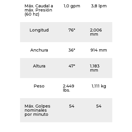
Máx. Caudal a
1,0 gpm
3,8 lpm
máx. Presión
(60 hz)
Longitud
76″
2,006
mm
Anchura
36″
914 mm
Altura
47″
1,183
mm
Peso
2.449
1,111 kg
lbs.
Máx. Golpes
54
54
nominales
por minuto