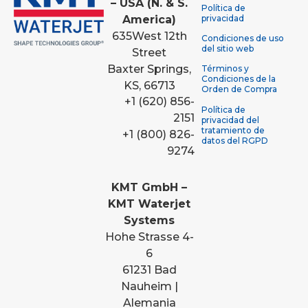
– USA (N. & S.
Política de
America)
privacidad
635
West 12th
Condiciones de uso
del sitio web
Street
Baxter Springs,
Términos y
Condiciones de la
KS, 66713
Orden de Compra
+1 (620) 856-
Política de
2151
privacidad del
tratamiento de
+1 (800) 826-
datos del RGPD
9274
KMT GmbH –
KMT Waterjet
Systems
Hohe Strasse 4-
6
61231 Bad
Nauheim |
Alemania