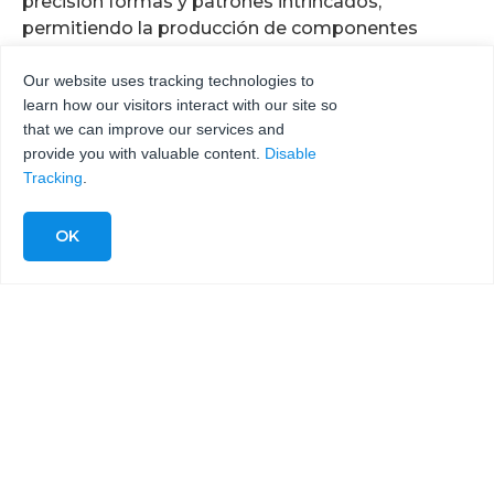
precisión formas y patrones intrincados,
permitiendo la producción de componentes
aeroespaciales complejos con un tiempo de
preparación mínimo.
Our website uses tracking technologies to
learn how our visitors interact with our site so
that we can improve our services and
provide you with valuable content.
Disable
¿Cómo contribuye el corte por chorro de agua
Tracking
.
a la eficacia global de los procesos de
fabricación aeroespacial?
El corte por chorro de agua reduce los tiempos de
preparación, elimina la necesidad de operaciones
secundarias y permite crear prototipos
rápidamente, mejorando así la eficacia general.
¿Se requiere alguna certificación específica
para utilizar la tecnología de chorro de agua
en aplicaciones aeroespaciales?
Las certificaciones pueden variar en función de las