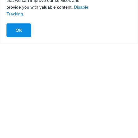
that we can improve our services and
provide you with valuable content.
Disable
Tracking
.
©2026 TODOS LOS DERECHOS RESERVADOS
DESARROLLADO POR BLACK RAVEN AFC