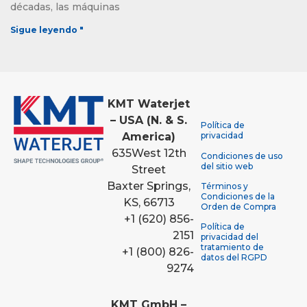
décadas, las máquinas
Sigue leyendo "
KMT Waterjet
– USA (N. & S.
Política de
America)
privacidad
635
West 12th
Condiciones de uso
del sitio web
Street
Baxter Springs,
Términos y
Condiciones de la
KS, 66713
Orden de Compra
+1 (620) 856-
Política de
2151
privacidad del
tratamiento de
+1 (800) 826-
datos del RGPD
9274
KMT GmbH –