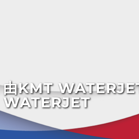
由KMT WATER
WATERJET