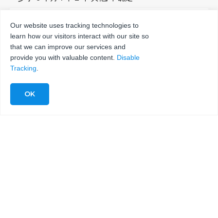
Our website uses tracking technologies to
learn how our visitors interact with our site so
发送
that we can improve our services and
provide you with valuable content.
Disable
Tracking
.
©2026 保留所有权利
由 BLACK RAVEN AFC 提供