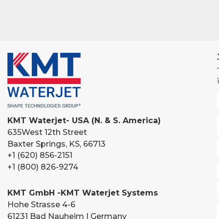
KMT Waterjet- USA (N. & S. America)
635
West 12th Street
Baxter Springs, KS, 66713
+1 (620) 856-2151
+1 (800) 826-9274
KMT GmbH -KMT Waterjet Systems
Hohe Strasse 4-6
61231 Bad Nauheim | Germany