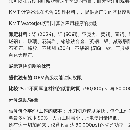
您可以在方便的时候观看这个简短的节目，而无需注册观看
KMT 计算器现在包含 25 种材料，并提供更广泛的基材
KMT Waterjet切割计算器应用程序的功能：
额定材料：
铝 (2024)、铝 (6061)、亚克力、黄铜、
碳钢）、玻璃、花岗岩、铬镍铁合金、英钢、铅、聚碳酸
石英石、橡胶、不锈钢 (304)、不锈钢 (316)、钛、工具钢 (rc.
白色大理石。
展示
更快切割的
优势
提供独有的 OEM
高级功能访问权限
比较
25 种不同厚度材料的
切割时间
（90,000psi 与 60,00
计算速度/容量
估算每个零件/工作的成本：
水刀切割速度越快，每个工件
料最多可减少 50%，人力工时减少，水电使用量降低。
所有这一切加起来，仅通过高达 90,000psi 的切割功